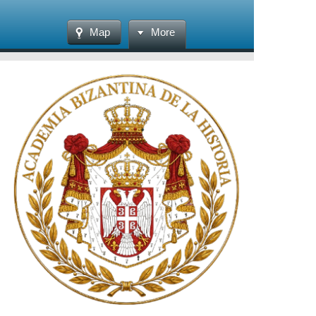
Map
More